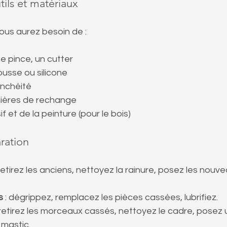
tils et matériaux
ous aurez besoin de :
e pince, un cutter
ousse ou silicone
anchéité
nières de rechange
f et de la peinture (pour le bois)
aration
 retirez les anciens, nettoyez la rainure, posez les nouv
s
 : dégrippez, remplacez les pièces cassées, lubrifiez.
: retirez les morceaux cassés, nettoyez le cadre, posez
 mastic.