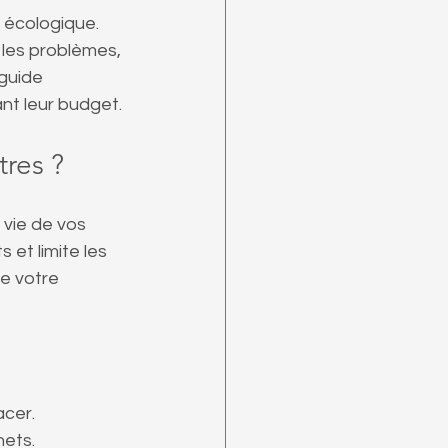
écologique. 
es problèmes, 
guide 
ant leur budget.
tres ?
 vie de vos 
et limite les 
e votre 
acer.
hets.