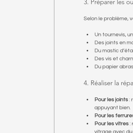
3. Préparer les ou
Selon le problème, v
Un tournevis, un
Des joints en m
Du mastic d’ét
Des vis et char
Du papier abrasi
4. Réaliser la rép
Pour les joints
 :
appuyant bien.
Pour les ferrure
Pour les vitres
 
vitrage avec du